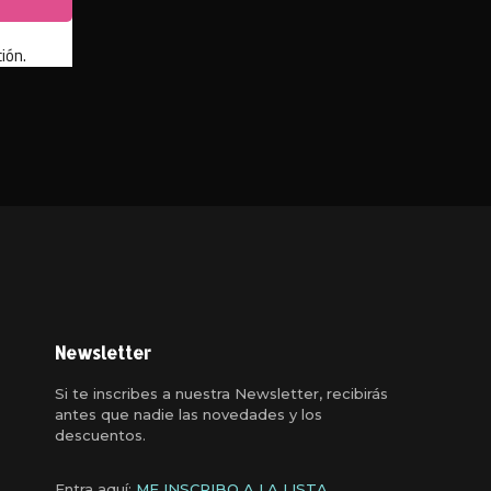
ión.
Newsletter
Si te inscribes a nuestra Newsletter, recibirás
antes que nadie las novedades y los
descuentos.
Entra aquí:
ME INSCRIBO A LA LISTA